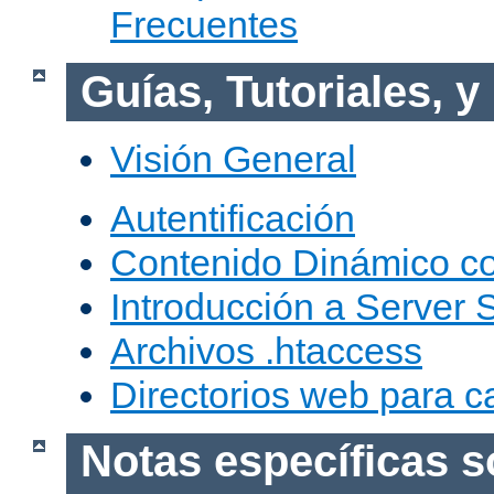
Frecuentes
Guías, Tutoriales, 
Visión General
Autentificación
Contenido Dinámico c
Introducción a Server 
Archivos .htaccess
Directorios web para c
Notas específicas s