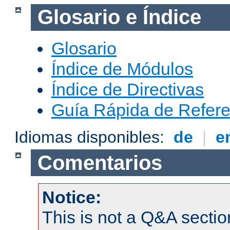
Glosario e Índice
Glosario
Índice de Módulos
Índice de Directivas
Guía Rápida de Refere
Idiomas disponibles:
de
|
e
Comentarios
Notice:
This is not a Q&A sect