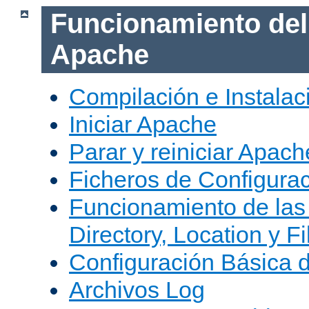
Funcionamiento del
Apache
Compilación e Instala
Iniciar Apache
Parar y reiniciar Apach
Ficheros de Configura
Funcionamiento de las
Directory, Location y Fi
Configuración Básica 
Archivos Log