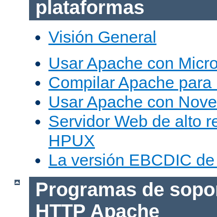
plataformas
Visión General
Usar Apache con Micr
Compilar Apache para
Usar Apache con Nove
Servidor Web de alto r
HPUX
La versión EBCDIC de
Programas de sopor
HTTP Apache