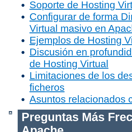
Soporte de Hosting Vir
Configurar de forma Di
Virtual masivo en Apa
Ejemplos de Hosting Vi
Discusión en profundid
de Hosting Virtual
Limitaciones de los de
ficheros
Asuntos relacionados
Preguntas Más Frec
Apache