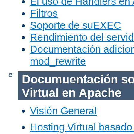
El uso de Handlers en
Filtros
Soporte de suEXEC
Rendimiento del servid
Documentación adicion
mod_rewrite
Documuentación so
Virtual en Apache
Visión General
Hosting Virtual basad