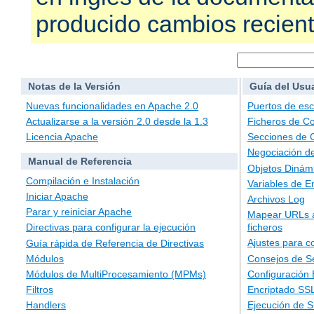
producido cambios recien
Notas de la Versión
Guía del Usu
Nuevas funcionalidades en Apache 2.0
Puertos de es
Actualizarse a la versión 2.0 desde la 1.3
Ficheros de Co
Licencia Apache
Secciones de 
Negociación d
Manual de Referencia
Objetos Dinám
Compilación e Instalación
Variables de E
Iniciar Apache
Archivos Log
Parar y reiniciar Apache
Mapear URLs a
ficheros
Directivas para configurar la ejecución
Ajustes para c
Guía rápida de Referencia de Directivas
Consejos de S
Módulos
Configuración
Módulos de MultiProcesamiento (MPMs)
Encriptado SS
Filtros
Ejecución de 
Handlers