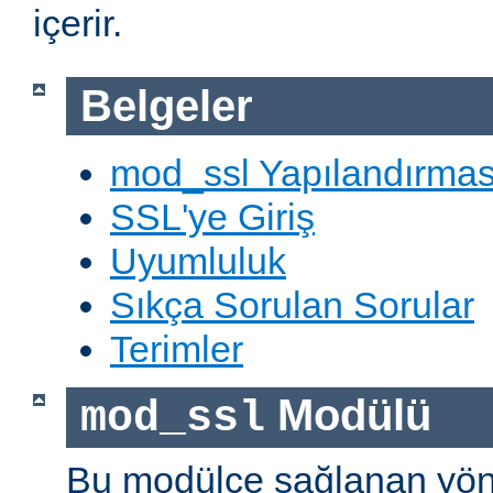
içerir.
Belgeler
mod_ssl Yapılandırmas
SSL'ye Giriş
Uyumluluk
Sıkça Sorulan Sorular
Terimler
Modülü
mod_ssl
Bu modülce sağlanan yön