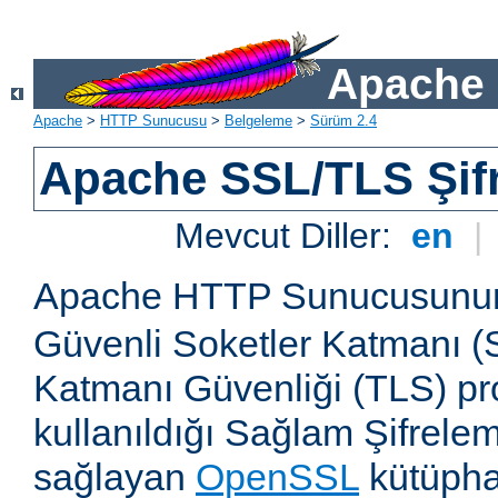
Apache 
Apache
>
HTTP Sunucusu
>
Belgeleme
>
Sürüm 2.4
Apache SSL/TLS Şif
Mevcut Diller:
en
|
Apache HTTP Sunucusun
Güvenli Soketler Katmanı (
Katmanı Güvenliği (TLS) pro
kullanıldığı Sağlam Şifrele
sağlayan
OpenSSL
kütüpha