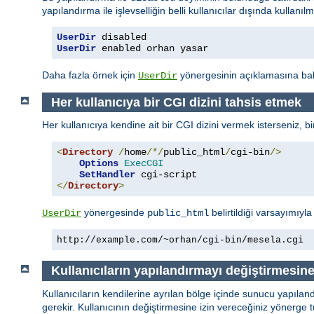
yapılandırma ile işlevselliğin belli kullanıcılar dışında kullanı
UserDir
 disabled
UserDir
 enabled orhan yasar
Daha fazla örnek için
yönergesinin açıklamasına baka
UserDir
Her kullanıcıya bir CGI dizini tahsis etmek
Her kullanıcıya kendine ait bir CGI dizini vermek isterseniz, b
<
Directory
/
home
/*/
public_html
/
cgi-bin
/>
Options
ExecCGI
SetHandler
</
Directory
>
yönergesinde
belirtildiği varsayımıyl
UserDir
public_html
http://example.com/~orhan/cgi-bin/mesela.cgi
Kullanıcıların yapılandırmayı değiştirmesin
Kullanıcıların kendilerine ayrılan bölge içinde sunucu yapılan
gerekir. Kullanıcının değiştirmesine izin vereceğiniz yönerge t