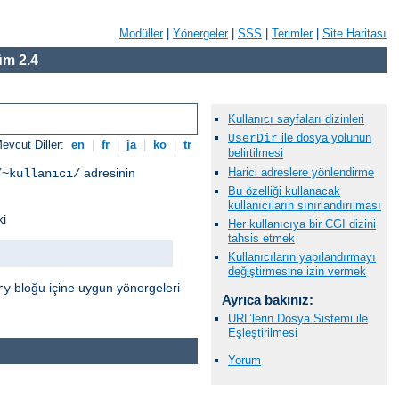
Modüller
|
Yönergeler
|
SSS
|
Terimler
|
Site Haritası
m 2.4
Kullanıcı sayfaları dizinleri
ile dosya yolunun
UserDir
evcut Diller:
en
|
fr
|
ja
|
ko
|
tr
belirtilmesi
Harici adreslere yönlendirme
adresinin
/~kullanıcı/
Bu özelliği kullanacak
kullanıcıların sınırlandırılması
ki
Her kullanıcıya bir CGI dizini
tahsis etmek
Kullanıcıların yapılandırmayı
değiştirmesine izin vermek
bloğu içine uygun yönergeleri
ry
Ayrıca bakınız:
URL’lerin Dosya Sistemi ile
Eşleştirilmesi
Yorum