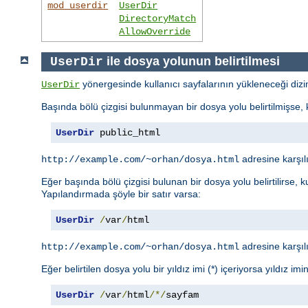
mod_userdir
UserDir
DirectoryMatch
AllowOverride
ile dosya yolunun belirtilmesi
UserDir
yönergesinde kullanıcı sayfalarının yükleneceği dizin b
UserDir
Başında bölü çizgisi bulunmayan bir dosya yolu belirtilmişse, kul
UserDir
 public_html
adresine karşıl
http://example.com/~orhan/dosya.html
Eğer başında bölü çizgisi bulunan bir dosya yolu belirtilirse, ku
Yapılandırmada şöyle bir satır varsa:
UserDir
/
var
/
html
adresine karşıl
http://example.com/~orhan/dosya.html
Eğer belirtilen dosya yolu bir yıldız imi (*) içeriyorsa yıldız im
UserDir
/
var
/
html
/*/
sayfam