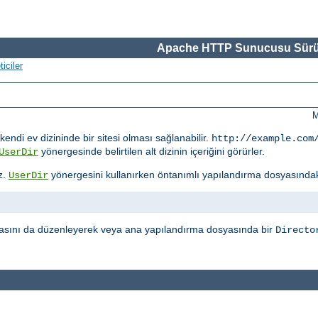
Apache HTTP Sunucusu Sürü
iciler
M
kendi ev dizininde bir sitesi olması sağlanabilir.
http://example.com
yönergesinde belirtilen alt dizinin içeriğini görürler.
UserDir
z.
yönergesini kullanırken öntanımlı yapılandırma dosyasında
UserDir
sını da düzenleyerek veya ana yapılandırma dosyasında bir
Directo