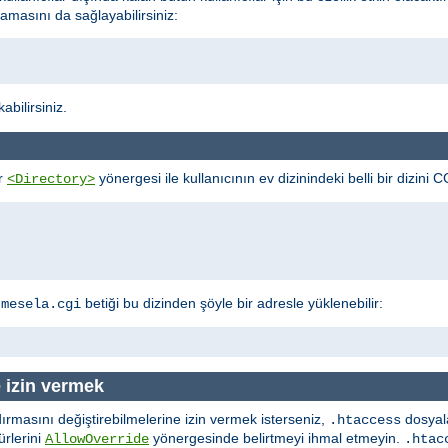
lmamasını da sağlayabilirsiniz:
bilirsiniz.
ir
yönergesi ile kullanıcının ev dizinindeki belli bir dizini C
<Directory>
a
betiği bu dizinden şöyle bir adresle yüklenebilir:
mesela.cgi
e izin vermek
dırmasını değiştirebilmelerine izin vermek isterseniz,
dosyala
.htaccess
ürlerini
yönergesinde belirtmeyi ihmal etmeyin.
AllowOverride
.htac