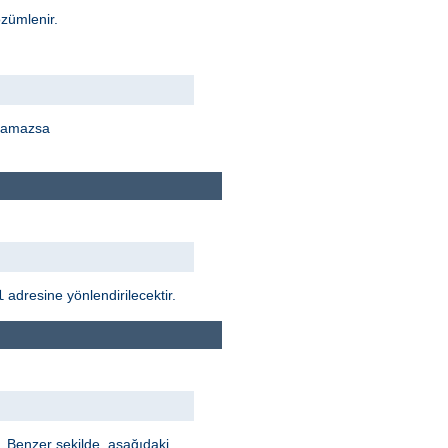
zümlenir.
ulamazsa
adresine yönlendirilecektir.
l
r. Benzer şekilde, aşağıdaki