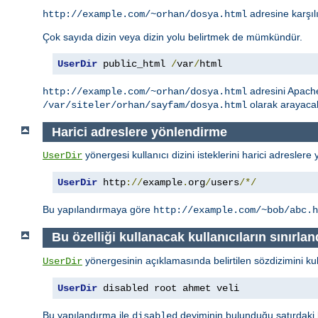
adresine karşıl
http://example.com/~orhan/dosya.html
Çok sayıda dizin veya dizin yolu belirtmek de mümkündür.
UserDir
 public_html 
/
var
/
html
adresini Apac
http://example.com/~orhan/dosya.html
olarak arayacak
/var/siteler/orhan/sayfam/dosya.html
Harici adreslere yönlendirme
yönergesi kullanıcı dizini isteklerini harici adreslere 
UserDir
UserDir
 http
://
example
.
org
/
users
/*/
Bu yapılandırmaya göre
http://example.com/~bob/abc.h
Bu özelliği kullanacak kullanıcıların sınırlan
yönergesinin açıklamasında belirtilen sözdizimini kulla
UserDir
UserDir
 disabled root ahmet veli
Bu yapılandırma ile
deyiminin bulunduğu satırdaki ku
disabled