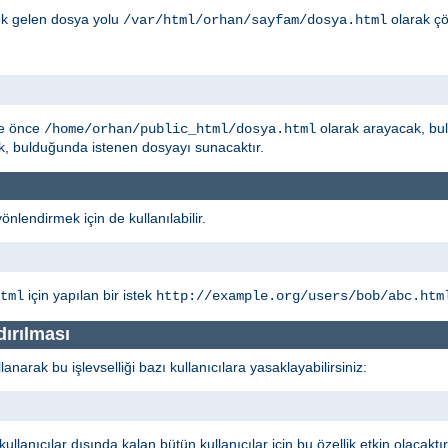
ık gelen dosya yolu
olarak çö
/var/html/orhan/sayfam/dosya.html
he önce
olarak arayacak, b
/home/orhan/public_html/dosya.html
, bulduğunda istenen dosyayı sunacaktır.
yönlendirmek için de kullanılabilir.
için yapılan bir istek
tml
http://example.org/users/bob/abc.htm
dırılması
narak bu işlevselliği bazı kullanıcılara yasaklayabilirsiniz:
llanıcılar dışında kalan bütün kullanıcılar için bu özellik etkin olacaktı