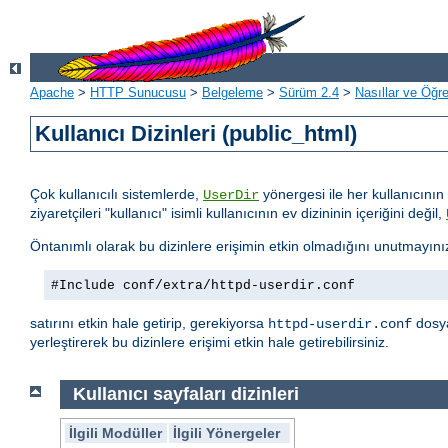
Apache
>
HTTP Sunucusu
>
Belgeleme
>
Sürüm 2.4
>
Nasıllar ve Öğret
Kullanıcı Dizinleri (public_html)
Çok kullanıcılı sistemlerde,
yönergesi ile her kullanıcının 
UserDir
ziyaretçileri "kullanıcı" isimli kullanıcının ev dizininin içeriğini değil,
Öntanımlı olarak bu dizinlere erişimin etkin olmadığını unutmayını
#Include conf/extra/httpd-userdir.conf
satırını etkin hale getirip, gerekiyorsa
dosya
httpd-userdir.conf
yerleştirerek bu dizinlere erişimi etkin hale getirebilirsiniz.
Kullanıcı sayfaları dizinleri
İlgili Modüller
İlgili Yönergeler