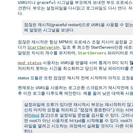
이나
시그널을 부모에게 보내면 부모 프로세스는
USR1
graceful
언한다
. 부모는 설정파일을 다시읽고 로그파일도 다시 연다. 
다.
점잖은 재시작(graceful restart)으로
을 사용할 수 없는
USR1
에 알맞은 시그널을 보낸다.
점잖은 재시작은 항상 MPM의 프로세스 조절 지시어 설정을 
다가
는, 일초 후 최소한 StartServers만큼
StartServers
알맞은 자식의 개수를 유지하며,
파라미터로 지
StartServers
사용자는
을 받을때 서버 통계가 0이 되지
mod_status
USR1
처리하지 못하는 시간을 최소화하고 당신의 튜닝 파라미터를 
status 모듈은 또한 점잖은 재시작 전에 시작하여 아직도 요
현재로는
을 사용하는 로그순환 스크립트가 재시작전에 모
USR1
후 이전 로그를 다루도록 제안한다. 예를 들어 낮은 대역폭 사
설정파일에 오류가 있다면 재시작시 부모는 재시작하지 않고 
신의 마지막 요청을 처리하고 "점잖게 종료한다".) 이는 
션(
httpd
참고)으로 설정파일 문법을 검사할 수 있다. 그러
면 root가 아닌 사용자로
를 시작해볼 수 있다. roo
httpd
파일을 열려고 시도하는 과정에서 실패할 것이다. 다른 이
한다.