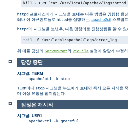
kill -TERM `cat /usr/local/apache2/logs/httpd
프로세스에게 시그널을 보내는 다른 방법은 명령행 옵
httpd
러나 이 아규먼트들로
를 실행하는,
apache2ctl
스크립트
httpd
에 시그널을 보낸후, 다음 명령어로 진행상황을 알 수 있
httpd
tail -f /usr/local/apache2/logs/error_log
위 예를 당신의
와
설정에 알맞게 수정하
ServerRoot
PidFile
당장 중단
시그널: TERM
apache2ctl -k stop
이나
시그널을 부모에게 보내면 즉시 모든 자식을 죽인
TERM
stop
더 이상 요청을 받지않는다.
점잖은 재시작
시그널: USR1
apache2ctl -k graceful