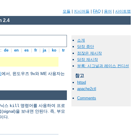
모듈
|
지시어들
|
FAQ
|
용어
|
사이트맵
 2.4
소개
당장 중단
:
de
|
en
|
es
|
fr
|
ja
|
ko
|
tr
점잖은 재시작
당장 재시작
부록: 시그널과 레이스 컨디션
기
에서, 윈도우즈 9x와 ME 사용자는
참고
httpd
apache2ctl
Comments
유닉스
명령어를 사용하여 프로
kill
ignal)을 보내면 안된다. 즉, 부모
이다.