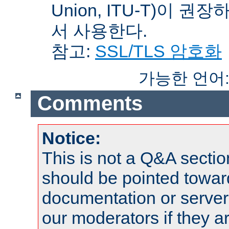
Union, ITU-T)이 권
서 사용한다.
참고:
SSL/TLS 암호화
가능한 언어
Comments
Notice:
This is not a Q&A sect
should be pointed towar
documentation or serve
our moderators if they a