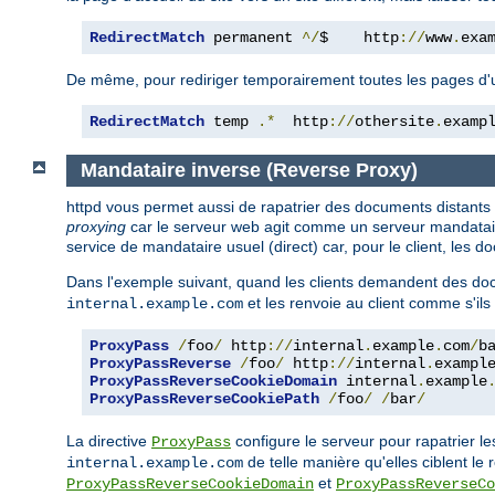
RedirectMatch
 permanent 
^/
$    http
://
www
.
exa
De même, pour rediriger temporairement toutes les pages d'un s
RedirectMatch
 temp 
.*
  http
://
othersite
.
examp
Mandataire inverse (Reverse Proxy)
httpd vous permet aussi de rapatrier des documents distants
proxying
car le serveur web agit comme un serveur mandataire 
service de mandataire usuel (direct) car, pour le client, les
Dans l'exemple suivant, quand les clients demandent des doc
et les renvoie au client comme s'ils
internal.example.com
ProxyPass
/
foo
/
 http
://
internal
.
example
.
com
/
b
ProxyPassReverse
/
foo
/
 http
://
internal
.
exampl
ProxyPassReverseCookieDomain
 internal
.
example
ProxyPassReverseCookiePath
/
foo
/
/
bar
/
La directive
configure le serveur pour rapatrier l
ProxyPass
de telle manière qu'elles ciblent le 
internal.example.com
et
ProxyPassReverseCookieDomain
ProxyPassReverseCo