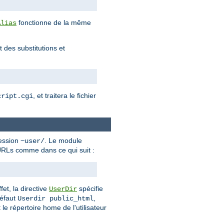
fonctionne de la même
Alias
 des substitutions et
, et traitera le fichier
cript.cgi
ression
. Le module
~user/
d'URLs comme dans ce qui suit :
fet, la directive
spécifie
UserDir
défaut
,
Userdir public_html
 le répertoire home de l'utilisateur