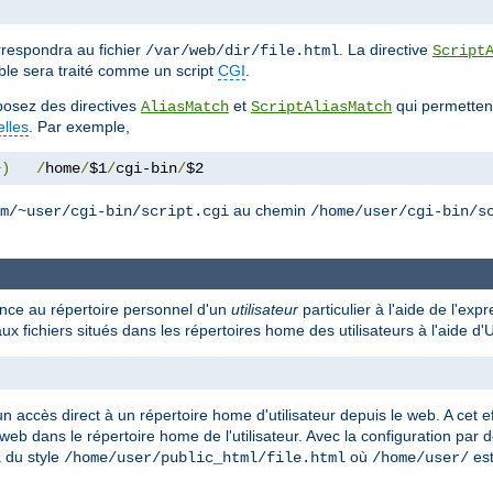
respondra au fichier
. La directive
/var/web/dir/file.html
Script
ble sera traité comme un script
CGI
.
isposez des directives
et
qui permettent
AliasMatch
ScriptAliasMatch
elles
. Par exemple,
+)
/
home
/
$1
/
cgi-bin
/
$2
au chemin
m/~user/cgi-bin/script.cgi
/home/user/cgi-bin/s
rence au répertoire personnel d'un
utilisateur
particulier à l'aide de l'exp
ux fichiers situés dans les répertoires home des utilisateurs à l'aide 
n accès direct à un répertoire home d'utilisateur depuis le web. A cet ef
 web dans le répertoire home de l'utilisateur. Avec la configuration par 
a du style
où
est
/home/user/public_html/file.html
/home/user/