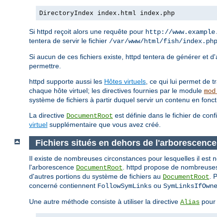
DirectoryIndex index.html index.php
Si httpd reçoit alors une requête pour
http://www.example
tentera de servir le fichier
/var/www/html/fish/index.ph
Si aucun de ces fichiers existe, httpd tentera de générer et d
permettre.
httpd supporte aussi les
Hôtes virtuels
, ce qui lui permet de 
chaque hôte virtuel; les directives fournies par le module
mod
système de fichiers à partir duquel servir un contenu en fonc
La directive
est définie dans le fichier de conf
DocumentRoot
virtuel
supplémentaire que vous avez créé.
Fichiers situés en dehors de l'arborescen
Il existe de nombreuses circonstances pour lesquelles il est 
l'arborescence
. httpd propose de nombreuses 
DocumentRoot
d'autres portions du système de fichiers au
. 
DocumentRoot
concerné contiennent
ou
FollowSymLinks
SymLinksIfOwn
Une autre méthode consiste à utiliser la directive
pour 
Alias