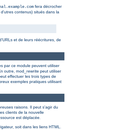
fera décrocher
nal.example.com
 d'utres contenus) situés dans la
'URLs et de leurs réécritures, de
ies par ce module peuvent utiliser
n outre, mod_rewrite peut utiliser
t effectuer les trois types de
breux exemples pratiques utilisant
euses raisons. Il peut s'agir du
es clients de la nouvelle
ressource est déplacée.
igateur, soit dans les liens HTML.