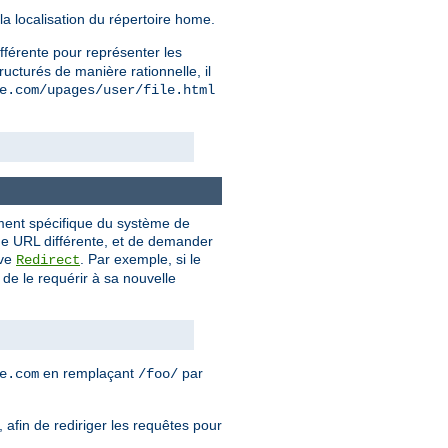
la localisation du répertoire home.
ifférente pour représenter les
ructurés de manière rationnelle, il
e.com/upages/user/file.html
ement spécifique du système de
 une URL différente, et de demander
ive
. Par exemple, si le
Redirect
de le requérir à sa nouvelle
en remplaçant
par
e.com
/foo/
 afin de rediriger les requêtes pour