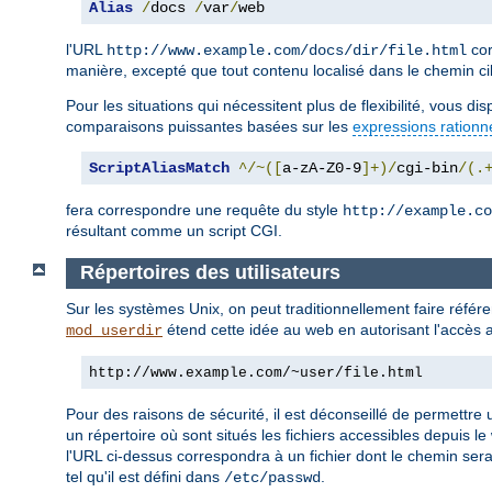
Alias
/
docs 
/
var
/
web
l'URL
cor
http://www.example.com/docs/dir/file.html
manière, excepté que tout contenu localisé dans le chemin ci
Pour les situations qui nécessitent plus de flexibilité, vous d
comparaisons puissantes basées sur les
expressions rationn
ScriptAliasMatch
^/~([
a-zA-Z0-9
]+)/
cgi-bin
/(.
fera correspondre une requête du style
http://example.co
résultant comme un script CGI.
Répertoires des utilisateurs
Sur les systèmes Unix, on peut traditionnellement faire réfé
étend cette idée au web en autorisant l'accès a
mod_userdir
http://www.example.com/~user/file.html
Pour des raisons de sécurité, il est déconseillé de permettre u
un répertoire où sont situés les fichiers accessibles depuis le
l'URL ci-dessus correspondra à un fichier dont le chemin ser
tel qu'il est défini dans
.
/etc/passwd