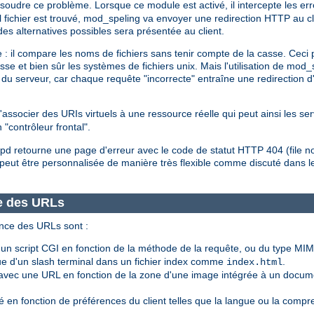
ésoudre ce problème. Lorsque ce module est activé, il intercepte les er
el fichier est trouvé, mod_speling va envoyer une redirection HTTP au c
 des alternatives possibles sera présentée au client.
 : il compare les noms de fichiers sans tenir compte de la casse. Ceci 
asse et bien sûr les systèmes de fichiers unix. Mais l'utilisation de mo
du serveur, car chaque requête "incorrecte" entraîne une redirection d
associer des URIs virtuels à une ressource réelle qui peut ainsi les ser
 "contrôleur frontal".
httpd retourne une page d'erreur avec le code de statut HTTP 404 (file n
peut être personnalisée de manière très flexible comme discuté dans
e des URLs
nce des URLs sont :
 script CGI en fonction de la méthode de la requête, ou du type MIM
 d'un slash terminal dans un fichier index comme
.
index.html
vec une URL en fonction de la zone d'une image intégrée à un docum
 en fonction de préférences du client telles que la langue ou la compr