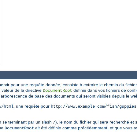
ervir pour une requête donnée, consiste à extraire le chemin du fichier 
la valeur de la directive
définie dans vos fichiers de config
DocumentRoot
l'arborescence de base des documents qui seront visibles depuis le we
, une requête pour
w/html
http://www.example.com/fish/guppies
n se terminant par un slash
), le nom du fichier qui sera recherché et s
/
que
ait été définie comme précédemment, et que vous a
DocumentRoot