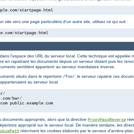
mple
.
com
/
startpage
.
html
ite vers une page particulière d'un autre site, utilisez ce qui suit :
le
.
com
/
startpage
.
html
 dans l'espace des URL du serveur local. Cette technique est appelée
m
en rapatriant les documents depuis un serveur distant puis les renvoya
 documents semblent appartenir au serveur mandataire inverse.
uments situés dans le répertoire
, le serveur rapatrie ces docum
/foo/
 appartenaient au serveur local.
ar
/
e
.
com
/
bar
/
.
com public
.
example
.
com
es documents appropriés, alors que la directive
rééc
ProxyPassReverse
répertoire approprié sur le serveur local. De manière similaire, les direc
réécrivent les cookies élaborés par le serveur d'arrière-plan
okiePath