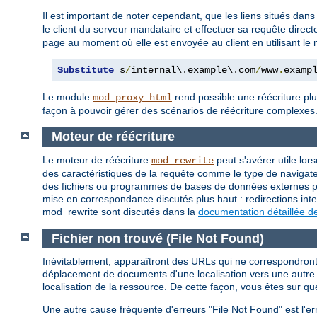
Il est important de noter cependant, que les liens situés dans
le client du serveur mandataire et effectuer sa requête direc
page au moment où elle est envoyée au client en utilisant l
Substitute
 s
/
internal\.example\.com
/
www
.
examp
Le module
rend possible une réécriture plu
mod_proxy_html
façon à pouvoir gérer des scénarios de réécriture complexes
Moteur de réécriture
Le moteur de réécriture
peut s'avérer utile lor
mod_rewrite
des caractéristiques de la requête comme le type de navigateu
des fichiers ou programmes de bases de données externes pou
mise en correspondance discutés plus haut : redirections inte
mod_rewrite sont discutés dans la
documentation détaillée d
Fichier non trouvé (File Not Found)
Inévitablement, apparaîtront des URLs qui ne correspondront à
déplacement de documents d'une localisation vers une autre. 
localisation de la ressource. De cette façon, vous êtes sur qu
Une autre cause fréquente d'erreurs "File Not Found" est l'er