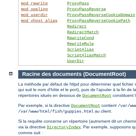
mod_rewrite
ProxyPass
mod_speling
ProxyPassReverse
mod_userdir
ProxyPassReverseCookieDomain
mod_vhost_alias
ProxyPassReverseCookiePath
Redirect
RedirectMatch
RewriteCond
RewriteRule
ScriptAlias
ScriptAliasMatch
UserDir
Racine des documents (DocumentRoot)
La méthode par défaut de httpd pour déterminer quel fichier s
qui suit le nom d'hôte et le port), puis de l'ajouter à la fin de 
répertoires situés en dessous de
constituent 
DocumentRoot
Par exemple, si la directive
contient
DocumentRoot
/var/ww
au client.
/var/www/html/fish/guppies.html
Si la requête concerne un répertoire (autrement dit un chemi
via la directive
. Par exemple, supposons 
DirectoryIndex
comme suit :