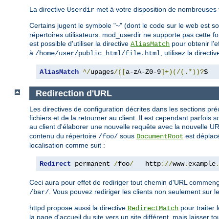
La directive
met à votre disposition de nombreuses 
Userdir
Certains jugent le symbole "~" (dont le code sur le web est 
répertoires utilisateurs. mod_userdir ne supporte pas cette fo
est possible d'utiliser la directive
pour obtenir l'
AliasMatch
à
, utilisez la directi
/home/user/public_html/file.html
AliasMatch
^/
upages
/([
a-zA-Z0-9
]+)(/(.*))?
$  
Redirection d'URL
Les directives de configuration décrites dans les sections 
fichiers et de la retourner au client. Il est cependant parfoi
au client d'élaborer une nouvelle requête avec la nouvelle
contenu du répertoire
sous
est déplacé
/foo/
DocumentRoot
localisation comme suit :
Redirect
 permanent 
/
foo
/
   http
://
www
.
example
Ceci aura pour effet de rediriger tout chemin d'URL commen
. Vous pouvez rediriger les clients non seulement sur le
/bar/
httpd propose aussi la directive
pour traiter 
RedirectMatch
la page d'accueil du site vers un site différent, mais laisser t