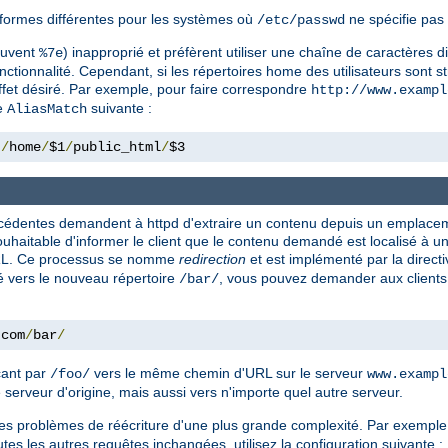
formes différentes pour les systèmes où
ne spécifie pas 
/etc/passwd
souvent
) inapproprié et préfèrent utiliser une chaîne de caractères d
%7e
nctionnalité. Cependant, si les répertoires home des utilisateurs sont st
effet désiré. Par exemple, pour faire correspondre
http://www.exampl
ve
suivante :
AliasMatch
 
/
home
/
$1
/
public_html
/
$3
précédentes demandent à httpd d'extraire un contenu depuis un emplac
s souhaitable d'informer le client que le contenu demandé est localisé à
 URL. Ce processus se nomme
redirection
et est implémenté par la direct
 vers le nouveau répertoire
, vous pouvez demander aux clients 
/bar/
.
com
/
bar
/
çant par
vers le même chemin d'URL sur le serveur
/foo/
www.exampl
 serveur d'origine, mais aussi vers n'importe quel autre serveur.
les problèmes de réécriture d'une plus grande complexité. Par exemple,
outes les autres requêtes inchangées, utilisez la configuration suivante :