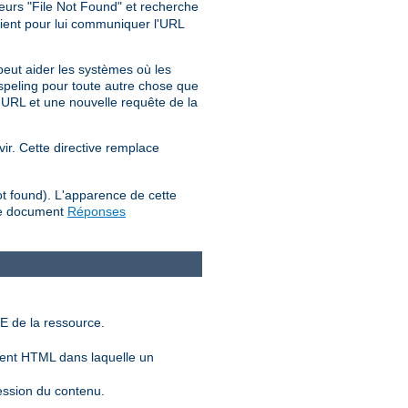
reurs "File Not Found" et recherche
lient pour lui communiquer l'URL
peut aider les systèmes où les
d_speling pour toute autre chose que
'URL et une nouvelle requête de la
vir. Cette directive remplace
ot found). L'apparence de cette
 le document
Réponses
E de la ressource.
ent HTML dans laquelle un
ession du contenu.