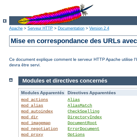
Apache
>
Serveur HTTP
>
Documentation
>
Version 2.4
Mise en correspondance des URLs avec 
Ce document explique comment le serveur HTTP Apache utilise l'UR
devra être servi.
Modules et directives concernés
Modules Apparentés
Directives Apparentées
mod_actions
Alias
mod_alias
AliasMatch
mod_autoindex
CheckSpelling
mod_dir
DirectoryIndex
mod_imagemap
DocumentRoot
mod_negotiation
ErrorDocument
mod_proxy
Options