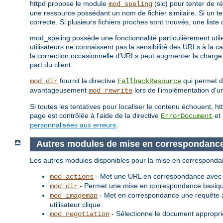
httpd propose le module
(sic) pour tenter de r
mod_speling
une ressource possédant un nom de fichier similaire. Si un t
correcte. Si plusieurs fichiers proches sont trouvés, une liste
mod_speling possède une fonctionnalité particulièrement utile
utilisateurs ne connaissent pas la sensibilité des URLs à la c
la correction occasionnelle d'URLs peut augmenter la charge 
part du client.
fournit la directive
qui permet d'
mod_dir
FallbackResource
avantageusement
lors de l'implémentation d'un
mod_rewrite
Si toutes les tentatives pour localiser le contenu échouent, 
page est contrôlée à l'aide de la directive
et 
ErrorDocument
personnalisées aux erreurs
.
Autres modules de mise en correspondanc
Les autres modules disponibles pour la mise en corresponda
- Met une URL en correspondance avec un
mod_actions
- Permet une mise en correspondance basique
mod_dir
- Met en correspondance une requête a
mod_imagemap
utilisateur clique.
- Sélectionne le document approprié
mod_negotiation