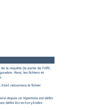
de la requête (la partie de l'URL
uration. Ainsi, les fichiers et
b.
retournera le fichier
.html
ervi depuis ce répertoire est défini
yez défini
DirectoryIndex