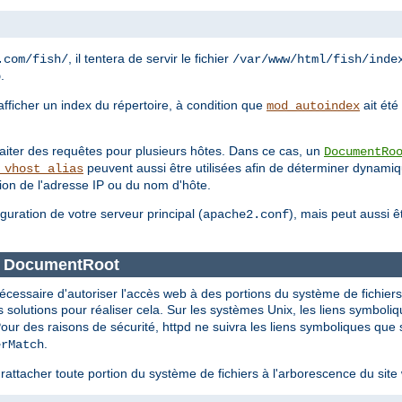
, il tentera de servir le fichier
.com/fish/
/var/www/html/fish/inde
.
p
'afficher un index du répertoire, à condition que
ait été
mod_autoindex
traiter des requêtes pour plusieurs hôtes. Dans ce cas, un
DocumentRo
peuvent aussi être utilisées afin de déterminer dynam
_vhost_alias
tion de l'adresse IP ou du nom d'hôte.
iguration de votre serveur principal (
), mais peut aussi 
apache2.conf
ce DocumentRoot
nécessaire d'autoriser l'accès web à des portions du système de fichier
solutions pour réaliser cela. Sur les systèmes Unix, les liens symboli
Pour des raisons de sécurité, httpd ne suivra les liens symboliques que 
.
erMatch
rattacher toute portion du système de fichiers à l'arborescence du sit