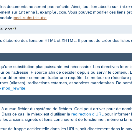
 les documents ne seront pas réécrits. Ainsi, tout lien absolu sur
inter
tement sur
. Vous pouvez modifier ces liens (et
internal.example.com
e module
.
mod_substitute
le
.
com
/
i
s élaborée des liens en HTML et XHTML. Il permet de créer des listes d
.
squ'une substitution plus puissante est nécessaire. Les directives fourn
r ou l'adresse IP source afin de décider depuis où servir le contenu. E
r déterminer comment traiter une requête. Le moteur de réécriture peu
rnes (aliases), redirections externes, et services mandataires. De nom
e mod_rewrite
.
 aucun fichier du système de fichiers. Ceci peut arriver pour de nombr
Dans ce cas, le mieux est d'utiliser la
redirection d'URL
pour informer l
e les anciens signets et liens continueront de fonctionner, même si la 
reur de frappe accidentelle dans les URLs, soit directement dans le nav