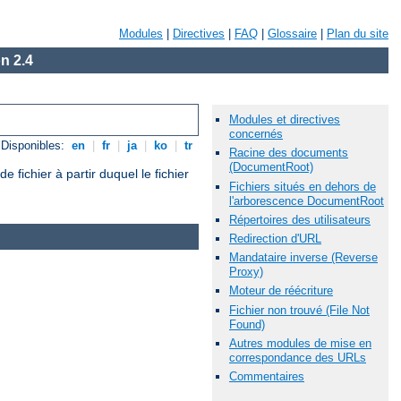
Modules
|
Directives
|
FAQ
|
Glossaire
|
Plan du site
n 2.4
Modules et directives
concernés
Disponibles:
en
|
fr
|
ja
|
ko
|
tr
Racine des documents
(DocumentRoot)
ichier à partir duquel le fichier
Fichiers situés en dehors de
l'arborescence DocumentRoot
Répertoires des utilisateurs
Redirection d'URL
Mandataire inverse (Reverse
Proxy)
Moteur de réécriture
Fichier non trouvé (File Not
Found)
Autres modules de mise en
correspondance des URLs
Commentaires